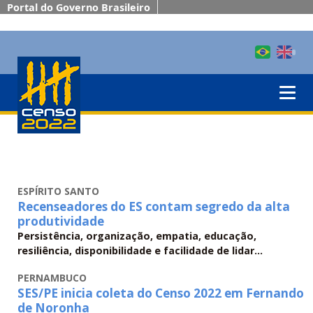
Portal do Governo Brasileiro
ESPÍRITO SANTO
Recenseadores do ES contam segredo da alta
produtividade
Persistência, organização, empatia, educação,
resiliência, disponibilidade e facilidade de lidar...
PERNAMBUCO
SES/PE inicia coleta do Censo 2022 em Fernando
de Noronha