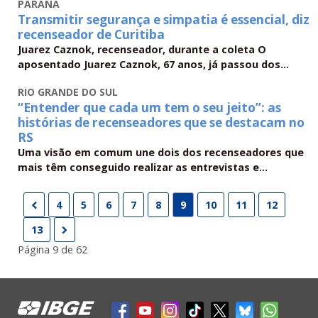
PARANÁ
Transmitir segurança e simpatia é essencial, diz
recenseador de Curitiba
Juarez Caznok, recenseador, durante a coleta O
aposentado Juarez Caznok, 67 anos, já passou dos...
RIO GRANDE DO SUL
“Entender que cada um tem o seu jeito”: as
histórias de recenseadores que se destacam no
RS
Uma visão em comum une dois dos recenseadores que
mais têm conseguido realizar as entrevistas e...
4
5
6
7
8
9
10
11
12
13
Página 9 de 62